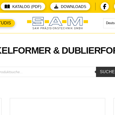
KATALOG (PDF)
DOWNLOADS
TUDIS
Deuts
ELFORMER & DUBLIERF
ducts
SUCHE
rch