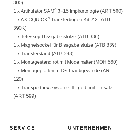
300)
®
1 x Artikulator SAM
3+15 Implantologie (ART 560)
®
1 x AXIOQUICK
Transferbogen Kit, AX (ATB
390K)
1 x Teleskop-Bissgabelstütze (ATB 336)
1 x Magnetsockel für Bissgabelstütze (ATB 339)
1 x Transferstand (ATB 398)
1 x Montagestand rot mit Modelhalter (MOH 560)
1 x Montageplatten mit Schraubgewinde (ART
120)
1 x Transportbox Systainer III, gelb mit Einsatz
(ART 599)
SERVICE
UNTERNEHMEN