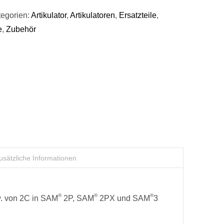
egorien:
Artikulator
,
Artikulatoren
,
Ersatzteile
,
e
,
Zubehör
usätzliche Informationen
®
®
®
w. von 2C in SAM
2P, SAM
2PX und SAM
3